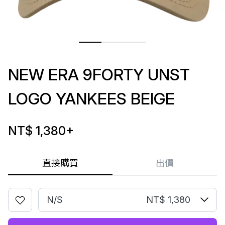
NEW ERA 9FORTY UNST
LOGO YANKEES BEIGE
NT$ 1,380
+
直接購買
出價
N/S
NT$ 1,380