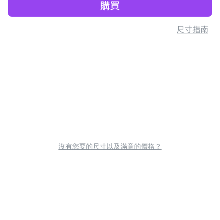
購買
尺寸指南
沒有您要的尺寸以及滿意的價格？