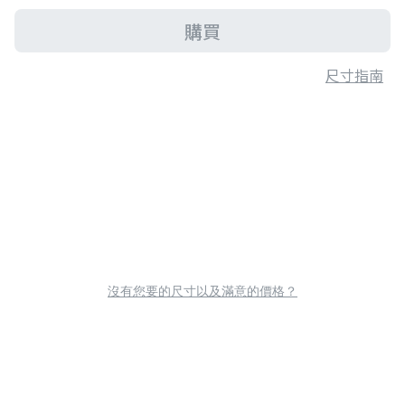
購買
尺寸指南
沒有您要的尺寸以及滿意的價格？