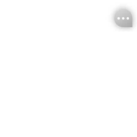
台灣娜克阜股份有限公司
統編
：55861636
聯絡我們