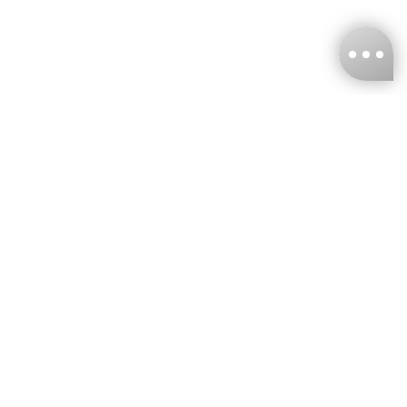
台灣娜克阜股份有限公司
統編
：55861636
聯絡我們