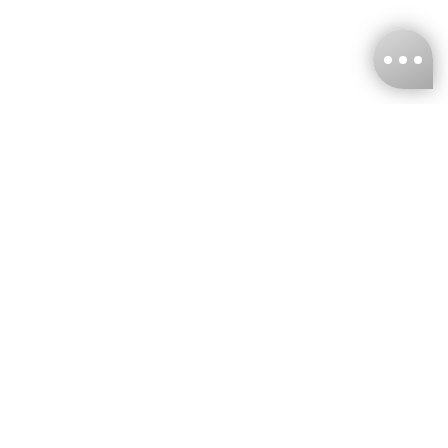
台灣娜克阜股份有限公司
統編
：55861636
聯絡我們