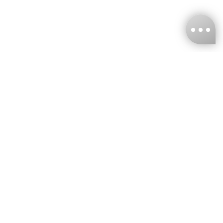
台灣娜克阜股份有限公司
統編
：55861636
聯絡我們