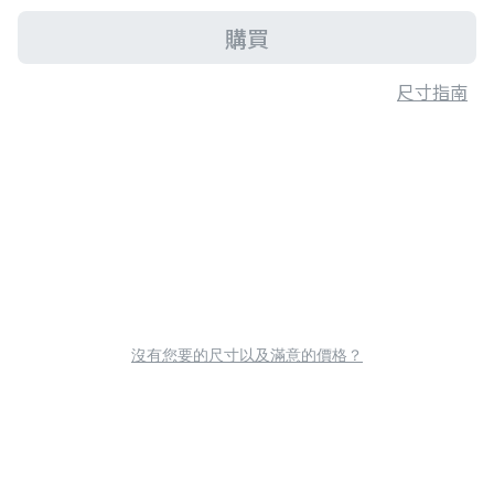
購買
尺寸指南
沒有您要的尺寸以及滿意的價格？