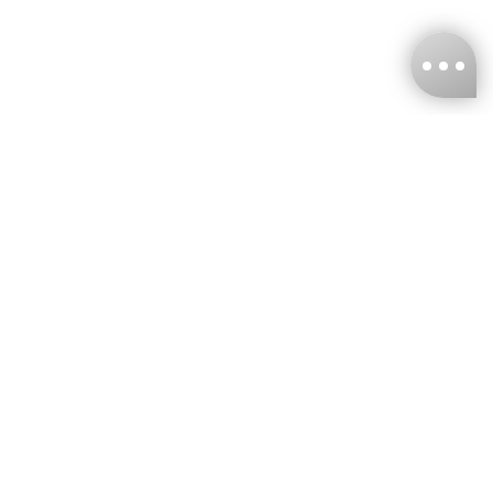
台灣娜克阜股份有限公司
統編
：55861636
聯絡我們