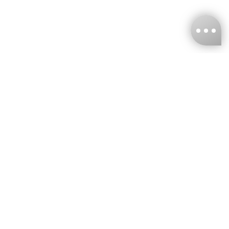
台灣娜克阜股份有限公司
統編
：55861636
聯絡我們