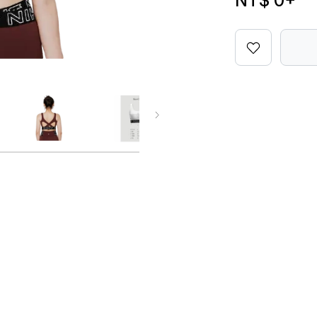
NT$ 0
+