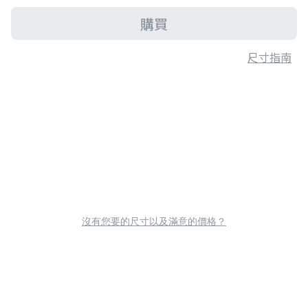
購買
尺寸指南
沒有您要的尺寸以及滿意的價格？