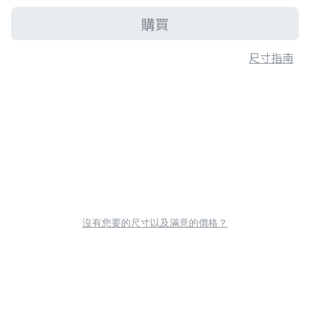
購買
尺寸指南
沒有您要的尺寸以及滿意的價格？