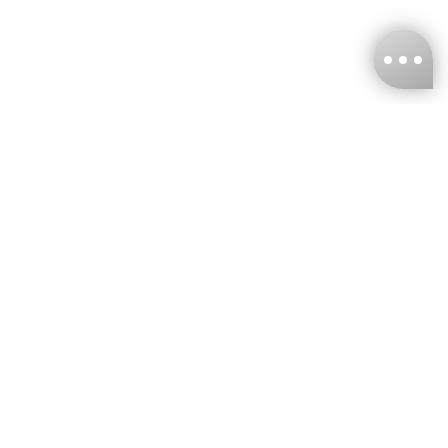
台灣娜克阜股份有限公司
統編
：55861636
聯絡我們