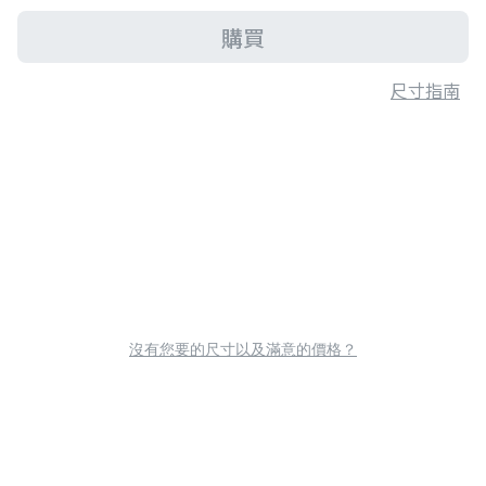
購買
尺寸指南
沒有您要的尺寸以及滿意的價格？