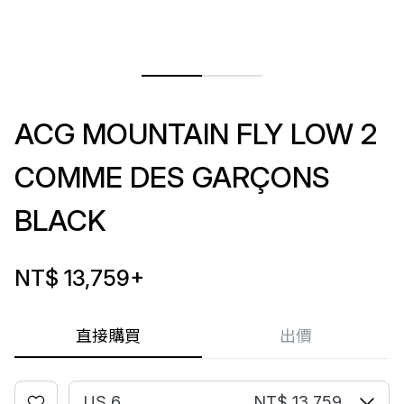
ACG MOUNTAIN FLY LOW 2
COMME DES GARÇONS
BLACK
NT$ 13,759
+
直接購買
出價
US 6
NT$ 13,759