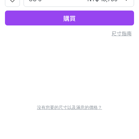
購買
尺寸指南
沒有您要的尺寸以及滿意的價格？