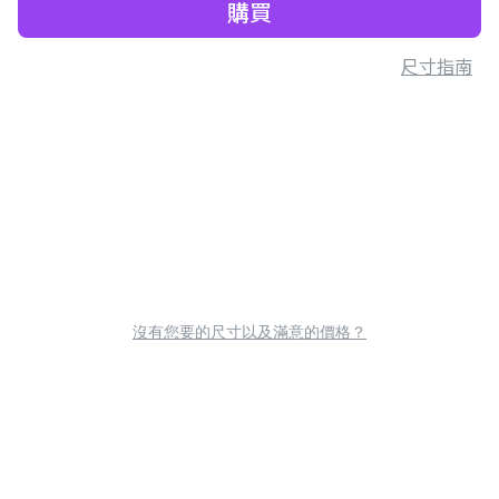
購買
尺寸指南
沒有您要的尺寸以及滿意的價格？