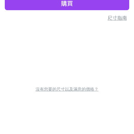
購買
尺寸指南
沒有您要的尺寸以及滿意的價格？