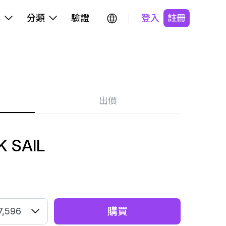
牌
分類
驗證
登入
註冊
出價
K SAIL
購買
7,596