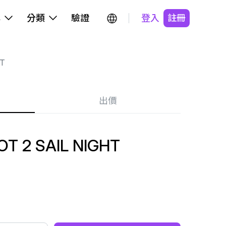
牌
分類
驗證
登入
註冊
T
出價
T 2 SAIL NIGHT