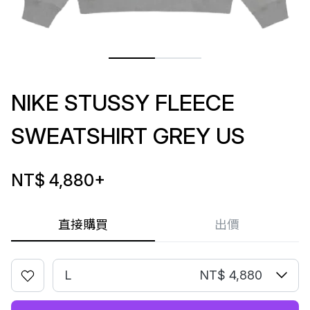
NIKE STUSSY FLEECE
SWEATSHIRT GREY US
NT$ 4,880
+
直接購買
出價
L
NT$ 4,880