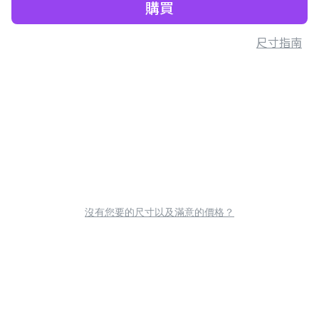
購買
尺寸指南
沒有您要的尺寸以及滿意的價格？