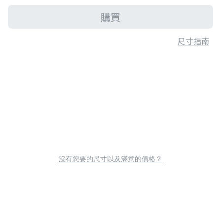
購買
尺寸指南
沒有您要的尺寸以及滿意的價格？