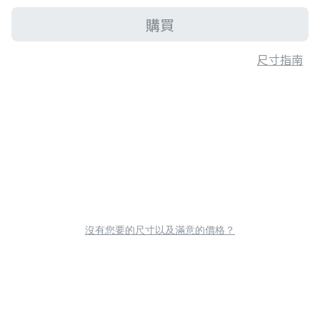
購買
尺寸指南
沒有您要的尺寸以及滿意的價格？