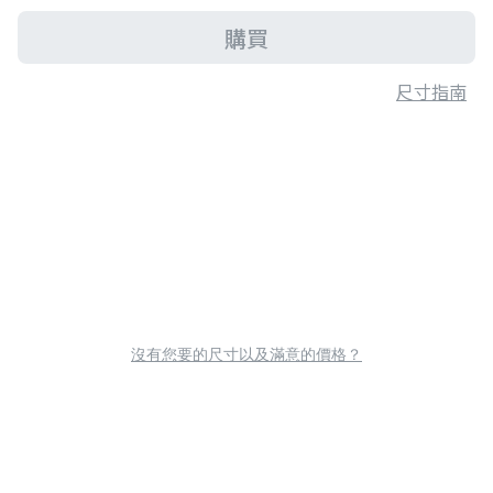
購買
尺寸指南
沒有您要的尺寸以及滿意的價格？