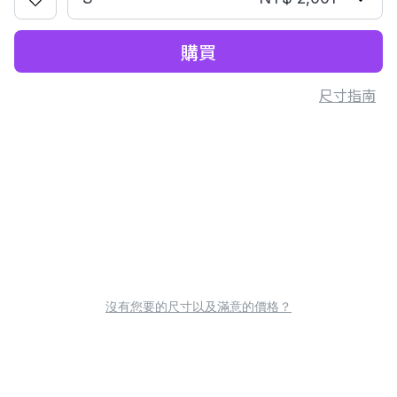
購買
尺寸指南
沒有您要的尺寸以及滿意的價格？