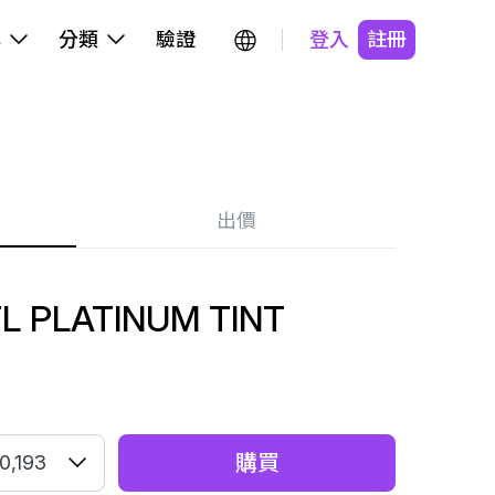
牌
分類
驗證
登入
註冊
出價
L PLATINUM TINT
購買
0,193