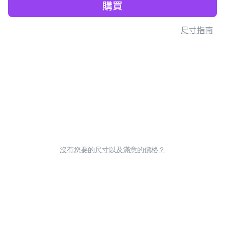
購買
尺寸指南
沒有您要的尺寸以及滿意的價格？