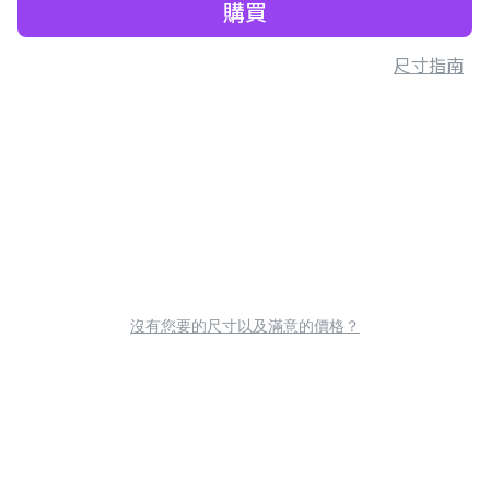
購買
尺寸指南
沒有您要的尺寸以及滿意的價格？