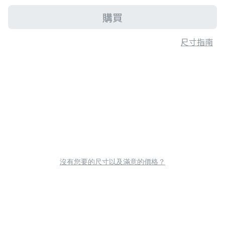
購買
尺寸指南
沒有您要的尺寸以及滿意的價格？