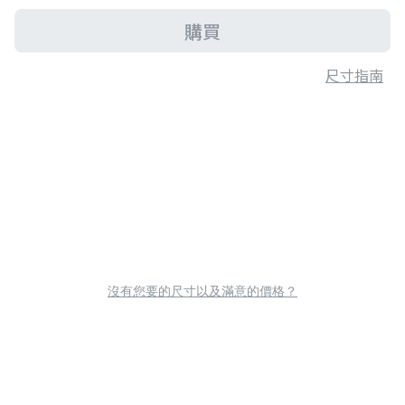
購買
尺寸指南
沒有您要的尺寸以及滿意的價格？