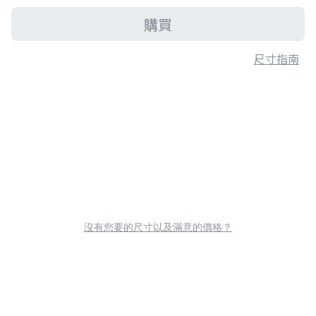
購買
尺寸指南
沒有您要的尺寸以及滿意的價格？