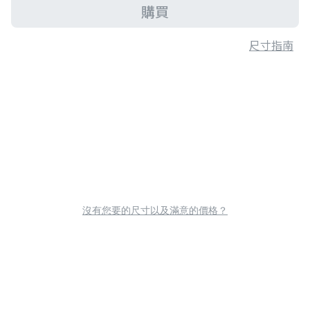
購買
尺寸指南
沒有您要的尺寸以及滿意的價格？