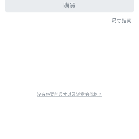
購買
尺寸指南
沒有您要的尺寸以及滿意的價格？