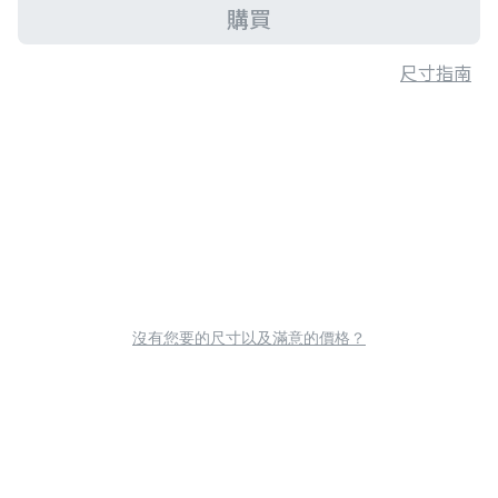
購買
尺寸指南
沒有您要的尺寸以及滿意的價格？