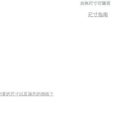
尚無尺寸可購買
尺寸指南
您要的尺寸以及滿意的價格？