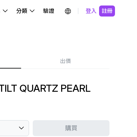
牌
分類
驗證
登入
註冊
出價
ILT QUARTZ PEARL
購買