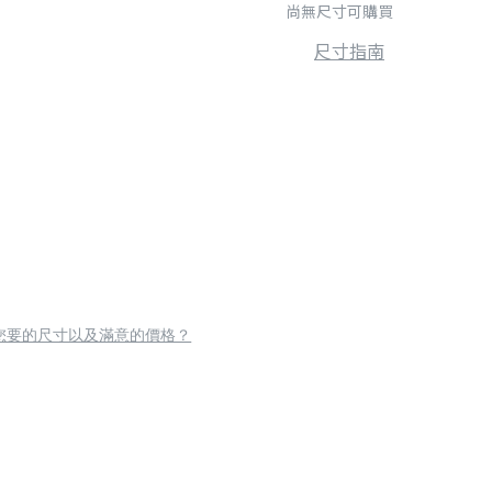
尚無尺寸可購買
尺寸指南
您要的尺寸以及滿意的價格？