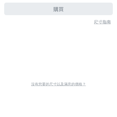
購買
尺寸指南
沒有您要的尺寸以及滿意的價格？