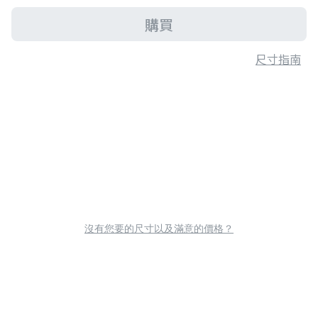
購買
尺寸指南
沒有您要的尺寸以及滿意的價格？