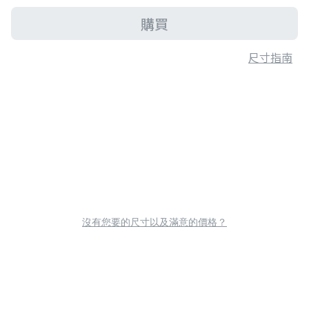
購買
尺寸指南
沒有您要的尺寸以及滿意的價格？