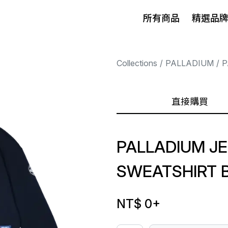
所有商品
精選品
Collections
PALLADIUM
P
直接購買
PALLADIUM JER
SWEATSHIRT 
NT$ 0
+