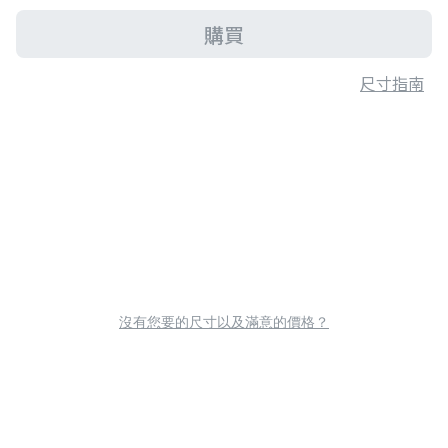
購買
尺寸指南
沒有您要的尺寸以及滿意的價格？