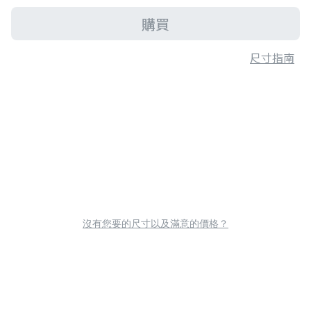
購買
尺寸指南
沒有您要的尺寸以及滿意的價格？