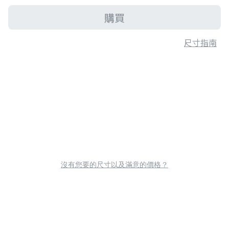
購買
尺寸指南
沒有您要的尺寸以及滿意的價格？