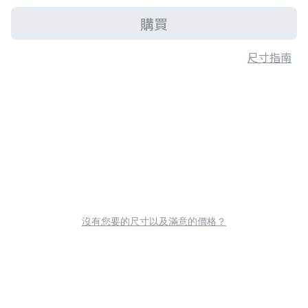
購買
尺寸指南
沒有您要的尺寸以及滿意的價格？