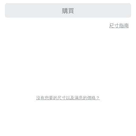
購買
尺寸指南
沒有您要的尺寸以及滿意的價格？