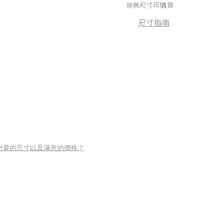
尚無尺寸可購買
尺寸指南
您要的尺寸以及滿意的價格？