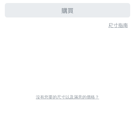
購買
尺寸指南
沒有您要的尺寸以及滿意的價格？