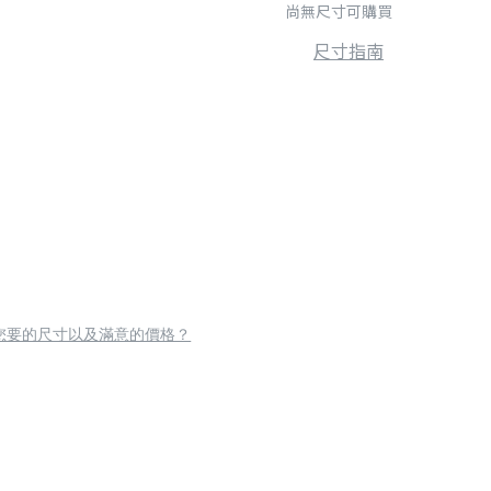
尚無尺寸可購買
尺寸指南
您要的尺寸以及滿意的價格？