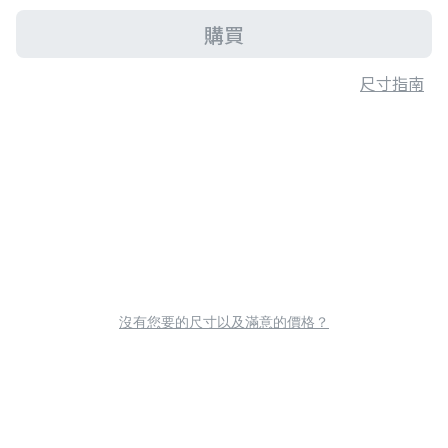
購買
尺寸指南
沒有您要的尺寸以及滿意的價格？