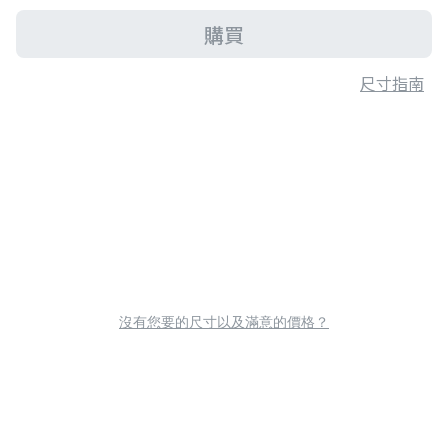
購買
尺寸指南
沒有您要的尺寸以及滿意的價格？