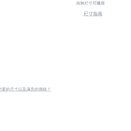
尚無尺寸可購買
尺寸指南
您要的尺寸以及滿意的價格？